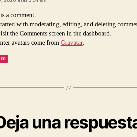
7, 2020 a las 8:54 am
s is a comment.
started with moderating, editing, and deleting comme
visit the Comments screen in the dashboard.
ter avatars come from
Gravatar
.
DER
Deja una respuest