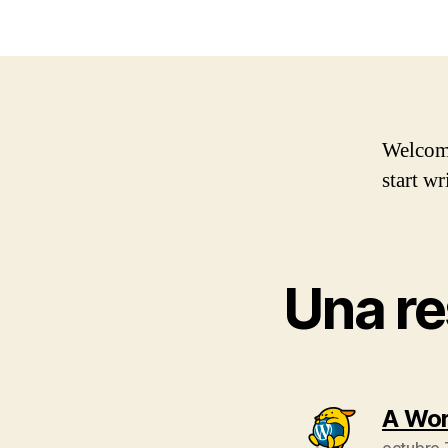
Welcome 
start wr
Una re
A Wo