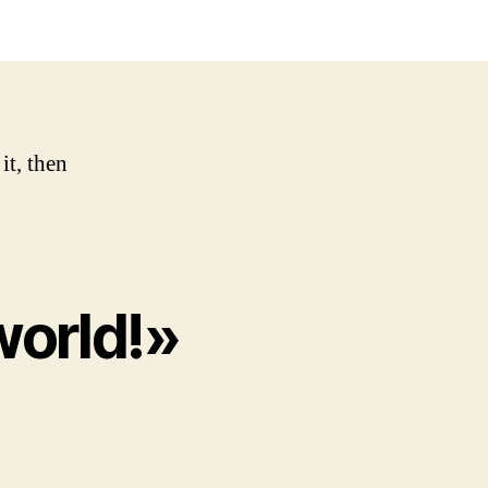
orld!
it, then
world!»