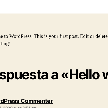
w
la
la
entrada
entrada
to WordPress. This is your first post. Edit or delete 
iting!
spuesta a «Hello 
dice:
rdPress Commenter