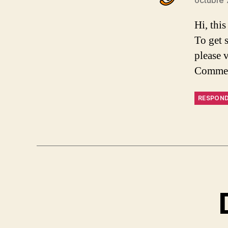
octubre 
Hi, thi
To get 
please 
Commen
RESPON