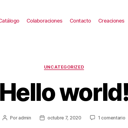
Catálogo
Colaboraciones
Contacto
Creaciones
Categorías
UNCATEGORIZED
Hello world
e
Por
admin
octubre 7, 2020
1 comentario
Autor
Fecha
H
de
de